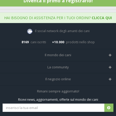
Diventa il primo a registrarlo!
HAI BISOGNO DI ASSISTENZA PER I TUOI ORDINI?
CLICCA QUI
Il social network degli amanti dei cani
8169
cani iscritti
+10.000
prodotti nello shop
Il mondo dei cani
Tutte le razze
La community
Il Magazine
Home
Il negozio online
Le domande (Forum)
Iscriviti alla community
Negozio per cani
Rimani sempre aggiornato!
Sostanze Nocive per cani
Tutti i cani iscritti
Ricevi news, aggiornamenti, offerte sul mondo dei cani
Spedizioni e resi
Pagamenti sicuri