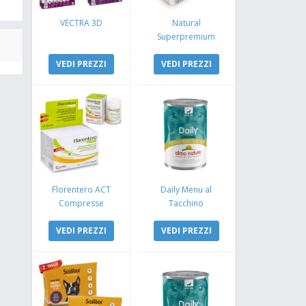
VECTRA 3D
Natural
Superpremium
Monoproteico
VEDI PREZZI
Coniglio e Mela
VEDI PREZZI
Florentero ACT
Daily Menu al
Compresse
Tacchino
VEDI PREZZI
VEDI PREZZI