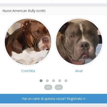
Nuovi American Bully iscritti
Conchita
Aivar
<<
>>
Hai un cane di questa razza? Registralo