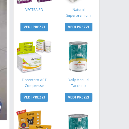
VECTRA 3D
Natural
Superpremium
Monoproteico
VEDI PREZZI
Coniglio e Mela
VEDI PREZZI
Florentero ACT
Daily Menu al
Compresse
Tacchino
VEDI PREZZI
VEDI PREZZI