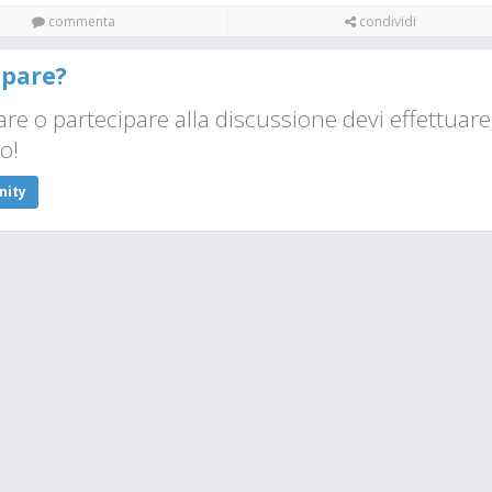
commenta
condividi
ipare?
e o partecipare alla discussione devi effettuare
to!
nity