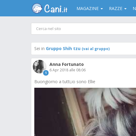
MAGAZINE
RAZZE
N
Sei in
Gruppo Shih tzu
(vai al gruppo)
Anna Fortunato
6 Apr 2018 alle 08:06
1
Buongiorno a tutti,io sono Ellie