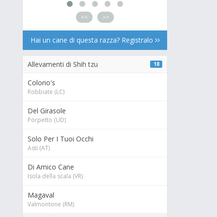
<<
>>
Hai un cane di questa razza? Registralo
Allevamenti di Shih tzu
18
Colorio's
Robbiate (LC)
Del Girasole
Porpetto (UD)
Solo Per I Tuoi Occhi
Asti (AT)
Di Amico Cane
Isola della scala (VR)
Magaval
Valmontone (RM)