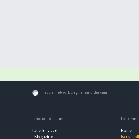
Il social network degli amanti dei cani
Il mondo dei cani
La commu
Tutte le razze
Home
Il Magazine
Iscriviti 