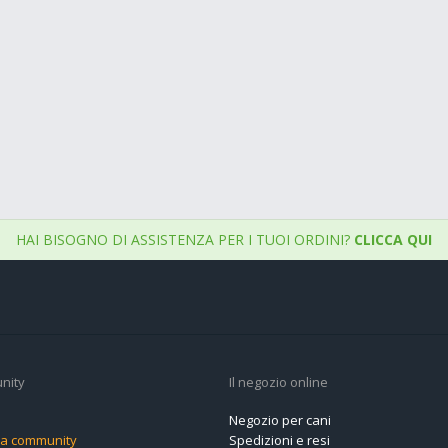
HAI BISOGNO DI ASSISTENZA PER I TUOI ORDINI?
CLICCA QUI
nity
Il negozio online
Negozio per cani
alla community
Spedizioni e resi