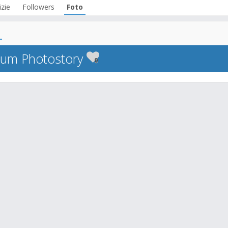
zie
Followers
Foto
bum Photostory
0