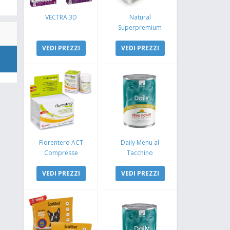
VECTRA 3D
Natural
Superpremium
Monoproteico
VEDI PREZZI
Coniglio e Mela
VEDI PREZZI
Florentero ACT
Daily Menu al
Compresse
Tacchino
VEDI PREZZI
VEDI PREZZI