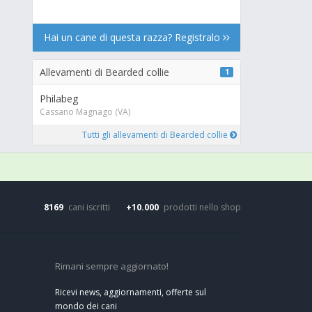
Hai un cane di questa razza? Registralo
Allevamenti di Bearded collie
1
Philabeg
Cassano Magnago (VA)
Tutti gli allevamenti di Bearded collie
8169
cani iscritti
+10.000
prodotti nello shop
Rimani sempre aggiornato!
Ricevi news, aggiornamenti, offerte sul
mondo dei cani