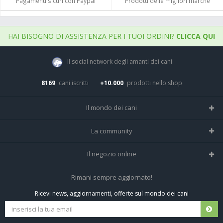
Pagamenti sicuri con Paypal
Prodotti delle migliori marche
HAI BISOGNO DI ASSISTENZA PER I TUOI ORDINI?
CLICCA QUI
Il social network degli amanti dei cani
8169
cani iscritti
+10.000
prodotti nello shop
Il mondo dei cani
Tutte le razze
La community
Il Magazine
Home
Il negozio online
Le domande (Forum)
Iscriviti alla community
Negozio per cani
Rimani sempre aggiornato!
Sostanze Nocive per cani
Tutti i cani iscritti
Ricevi news, aggiornamenti, offerte sul mondo dei cani
Spedizioni e resi
Pagamenti sicuri