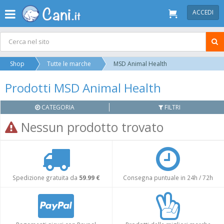
ACCEDI
Shop
Tutte le marche
MSD Animal Health
Prodotti MSD Animal Health
CATEGORIA
FILTRI
Nessun prodotto trovato
Spedizione gratuita da
59.99 €
Consegna puntuale in 24h / 72h