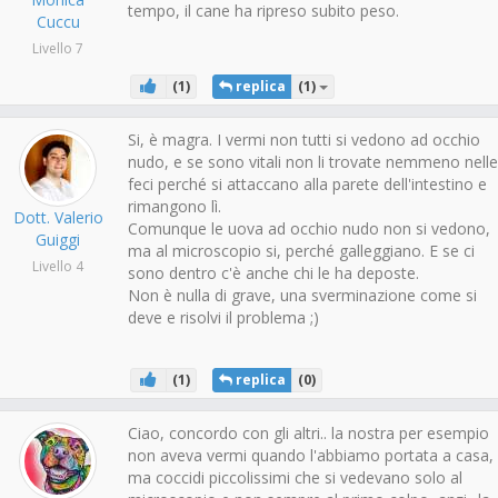
tempo, il cane ha ripreso subito peso.
Cuccu
Livello 7
(
1
)
replica
(
1
)
Si, è magra. I vermi non tutti si vedono ad occhio
nudo, e se sono vitali non li trovate nemmeno nelle
feci perché si attaccano alla parete dell'intestino e
rimangono lì.
Dott. Valerio
Comunque le uova ad occhio nudo non si vedono,
Guiggi
ma al microscopio si, perché galleggiano. E se ci
Livello 4
sono dentro c'è anche chi le ha deposte.
Non è nulla di grave, una sverminazione come si
deve e risolvi il problema ;)
(
1
)
replica
(
0
)
Ciao, concordo con gli altri.. la nostra per esempio
non aveva vermi quando l'abbiamo portata a casa,
ma coccidi piccolissimi che si vedevano solo al