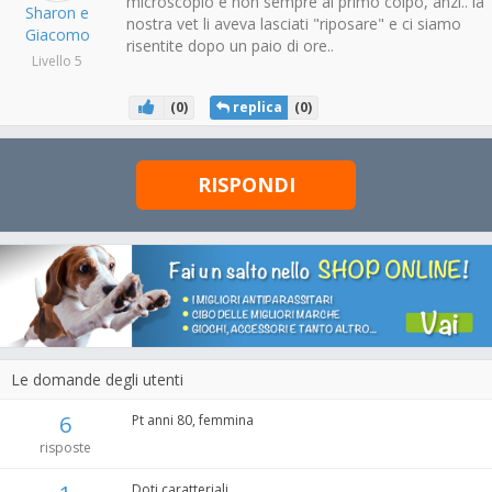
microscopio e non sempre al primo colpo, anzi.. la
Sharon e
nostra vet li aveva lasciati "riposare" e ci siamo
Giacomo
risentite dopo un paio di ore..
Livello 5
(
0
)
replica
(
0
)
RISPONDI
Le domande degli utenti
6
Pt anni 80, femmina
risposte
Doti caratteriali