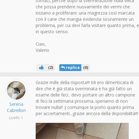
tornaci, perché dopo la sverminazione nulla vieta
che possa prendere nuovamente dei vermi che
iniziano a proliferare: una magrezza così marcata
con il cane che mangia evidenzia sicuramente un
problema, per cui devi farla visitare quanto prima, e
in questo senso.
Ciao,
Valerio
(
2
)
replica
(
0
)
Grazie mille della risposta!!! Mi ero dimenticata di
dire che è già stata sverminata e ha già fatto un
esame delle feci.. devo portare un altro campione
di feci la settimana prossima..speriamo di non
Serena
trovare nulla!! :( comunque la porto quanto prima
Cabrellon
per accertamenti...grazie ancora della disponibilità!!!
Livello 1