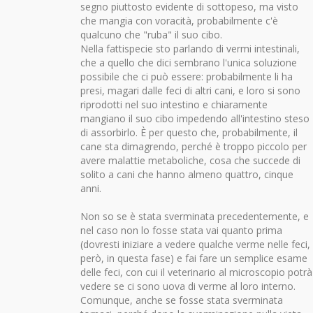
segno piuttosto evidente di sottopeso, ma visto
che mangia con voracità, probabilmente c'è
qualcuno che "ruba" il suo cibo.
Nella fattispecie sto parlando di vermi intestinali,
che a quello che dici sembrano l'unica soluzione
possibile che ci può essere: probabilmente li ha
presi, magari dalle feci di altri cani, e loro si sono
riprodotti nel suo intestino e chiaramente
mangiano il suo cibo impedendo all'intestino steso
di assorbirlo. È per questo che, probabilmente, il
cane sta dimagrendo, perché è troppo piccolo per
avere malattie metaboliche, cosa che succede di
solito a cani che hanno almeno quattro, cinque
anni.
Non so se è stata sverminata precedentemente, e
nel caso non lo fosse stata vai quanto prima
(dovresti iniziare a vedere qualche verme nelle feci,
però, in questa fase) e fai fare un semplice esame
delle feci, con cui il veterinario al microscopio potrà
vedere se ci sono uova di verme al loro interno.
Comunque, anche se fosse stata sverminata