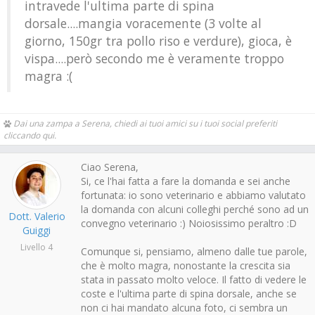
intravede l'ultima parte di spina
dorsale....mangia voracemente (3 volte al
giorno, 150gr tra pollo riso e verdure), gioca, è
vispa....però secondo me è veramente troppo
magra :(
Dai una zampa a Serena, chiedi ai tuoi amici su i tuoi social preferiti
cliccando qui.
Ciao Serena,
Si, ce l'hai fatta a fare la domanda e sei anche
fortunata: io sono veterinario e abbiamo valutato
la domanda con alcuni colleghi perché sono ad un
Dott. Valerio
convegno veterinario :) Noiosissimo peraltro :D
Guiggi
Livello 4
Comunque si, pensiamo, almeno dalle tue parole,
che è molto magra, nonostante la crescita sia
stata in passato molto veloce. Il fatto di vedere le
coste e l'ultima parte di spina dorsale, anche se
non ci hai mandato alcuna foto, ci sembra un