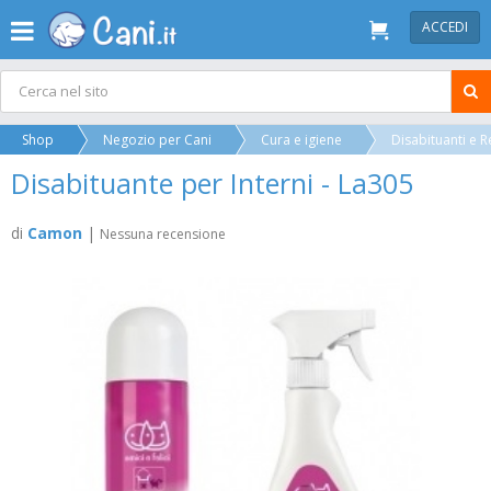
ACCEDI
Shop
Negozio per Cani
Cura e igiene
Disabituanti e R
Disabituante per Interni - La305
di
Camon
|
Nessuna recensione