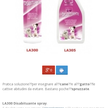
0
Pratica soluzione
??per insegnare al??
cane
??e al??
gatto
??le
cattive abitudini da evitare. Bastano poche??
spruzzate
.
LA300 Disabituante spray
.