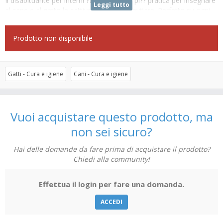
Il disabituante per interni ?? la soluzione pi?? pratica per insegnare
Leggi tutto
al cane e al gatto le cattive abitudini da evitare. Perfetto su ogni
superficie, d?? immediatamente all’animale il segnale che questo
posto gli ?? proibito.??Bastano poche spruzzate, l’animale impara
Prodotto non disponibile
molto velocemente.
LA305 Disabituante nebulizzato
.
Repulsivo educativo indicato per disabituare cani e gatti a
Gatti - Cura e igiene
Cani - Cura e igiene
sporcare nei luoghi esterni ed interni indesiderati, il prodotto si
spruzza in giardino, intorno alle aiuole, cancelli, muri esterni,
angoli, ingressi di negozi ecc. in casa sia su tappeti che poltrone.
La soluzione ?? pronta all'uso.??
Vuoi acquistare questo prodotto, ma
non sei sicuro?
Hai delle domande da fare prima di acquistare il prodotto?
Chiedi alla community!
Effettua il login per fare una domanda.
ACCEDI