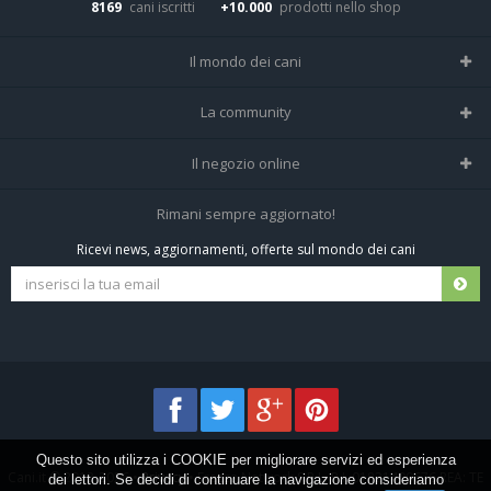
8169
cani iscritti
+10.000
prodotti nello shop
Il mondo dei cani
Tutte le razze
La community
Il Magazine
Home
Il negozio online
Le domande (Forum)
Iscriviti alla community
Negozio per cani
Rimani sempre aggiornato!
Sostanze Nocive per cani
Tutti i cani iscritti
Ricevi news, aggiornamenti, offerte sul mondo dei cani
Spedizioni e resi
Pagamenti sicuri
Termini e condizioni
Questo sito utilizza i COOKIE per migliorare servizi ed esperienza
Cani.it © 2013-2026 •
Privacy
•
Frezza Network S.R.L. P.I. 01821400676 REA: TE
dei lettori. Se decidi di continuare la navigazione consideriamo