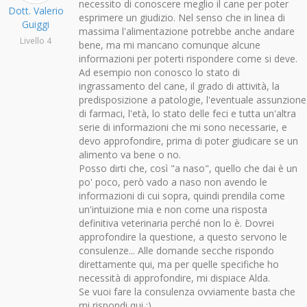
necessito di conoscere meglio il cane per poter
Dott. Valerio
esprimere un giudizio. Nel senso che in linea di
Guiggi
massima l'alimentazione potrebbe anche andare
Livello 4
bene, ma mi mancano comunque alcune
informazioni per poterti rispondere come si deve.
Ad esempio non conosco lo stato di
ingrassamento del cane, il grado di attività, la
predisposizione a patologie, l'eventuale assunzione
di farmaci, l'età, lo stato delle feci e tutta un'altra
serie di informazioni che mi sono necessarie, e
devo approfondire, prima di poter giudicare se un
alimento va bene o no.
Posso dirti che, così "a naso", quello che dai è un
po' poco, però vado a naso non avendo le
informazioni di cui sopra, quindi prendila come
un'intuizione mia e non come una risposta
definitiva veterinaria perché non lo è. Dovrei
approfondire la questione, a questo servono le
consulenze... Alle domande secche rispondo
direttamente qui, ma per quelle specifiche ho
necessità di approfondire, mi dispiace Alda.
Se vuoi fare la consulenza ovviamente basta che
mi rispondi qui :)