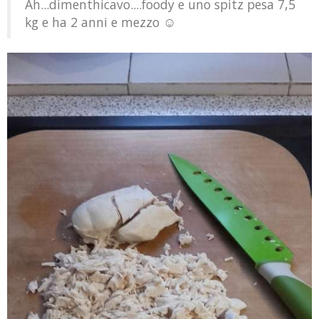
Ah...dimenthicavo....foody e uno spitz pesa 7,5
kg e ha 2 anni e mezzo ☺