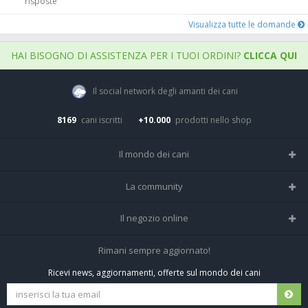
risposte
Visualizza tutte le domande
HAI BISOGNO DI ASSISTENZA PER I TUOI ORDINI?
CLICCA QUI
Il social network degli amanti dei cani
8169
cani iscritti
+10.000
prodotti nello shop
Il mondo dei cani
Tutte le razze
La community
Il Magazine
Home
Il negozio online
Le domande (Forum)
Iscriviti alla community
Negozio per cani
Rimani sempre aggiornato!
Sostanze Nocive per cani
Tutti i cani iscritti
Ricevi news, aggiornamenti, offerte sul mondo dei cani
Spedizioni e resi
Pagamenti sicuri