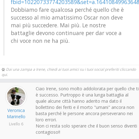
fbid=10220733774203589&set=a.1641084996364
Dobbiamo fare qualcosa perché quello che è
successo al mio amatissimo Oscar non deve
mai più succedere. Mai più. Le nostre
battaglie devono continuare per dar voce a
chi voce non ne ha più.
Dai una zampa a Irene, chiedi ai tuoi amici su i tuoi social preferiti cliccando
qui.
Ciao Irene, sono molto addolorata per quello che ti
è successo. Purtroppo è una lunga battaglia al
quale alcune città hanno aderito ma dato il
bollettino dei feriti e il morto "umani" ancora non
Veronica
basta perché le persone ancora perseverano nei
Marinello
loro errori.
Livello 6
Non ci resta solo sperare che il buon senso diventi
contagioso!!