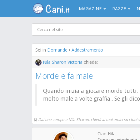
MAGAZINE
RAZZE
N
Sei in
Domande
Addestramento
Nila Sharon Victoria
chiede:
Morde e fa male
Quando inizia a giocare morde tutti, d
molto male a volte graffia.. Se gli dic
Dai una zampa a Nila Sharon, chiedi ai tuoi amici su i tuoi so
Ciao Nila,
Sono un veterinario.