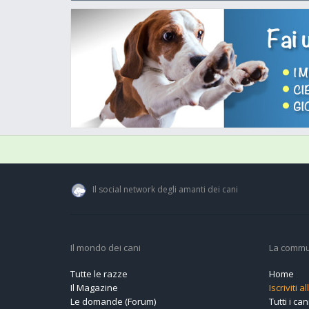
Il social network degli amanti dei cani
Il mondo dei cani
La commu
Tutte le razze
Home
Il Magazine
Iscriviti 
Le domande (Forum)
Tutti i cani