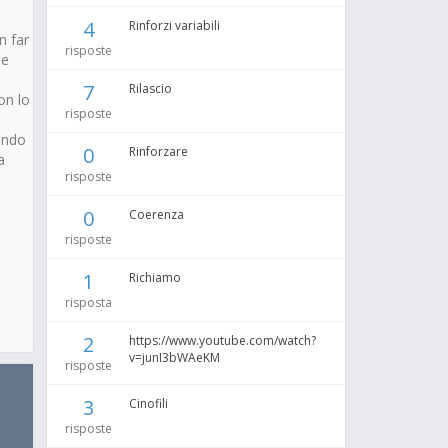
4
Rinforzi variabili
n far
risposte
me
7
Rilascio
on lo
risposte
endo
0
Rinforzare
a
risposte
0
Coerenza
risposte
1
Richiamo
risposta
2
https://www.youtube.com/watch?
v=junI3bWAeKM
risposte
3
Cinofili
risposte