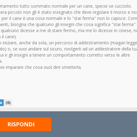
ortamento tutto sommato normale per un cane, specie se cucciolo.
era piccolo non gli è stato insegnato che deve regolare il morso e no
cui per il cane è una cosa normale e lo "stai ferma" non lo capisce. Co
enti, bisogna che qualcuno gli insegni che cosa significa "stai ferma"
e qualcuno dicesse a me di stare fermo, ma me lo dicesse in cinese, n
 il cane).
o iniziare, anche da sola, un percorso di addestramento (magari legg
rdo) o, se vuoi andare sul sicuro, rivolgerti ad un addestratore della tu
a e gli insegni a tenere un comportamento corretto verso le altre
i.
ve imparare che cosa vuol dire smetterla.
a
(
0
)
RISPONDI