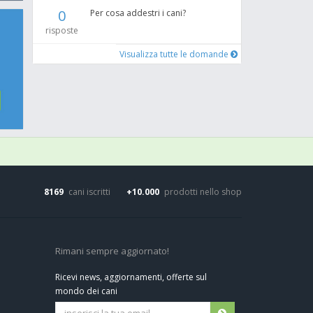
0
Per cosa addestri i cani?
risposte
Visualizza tutte le domande
8169
cani iscritti
+10.000
prodotti nello shop
Rimani sempre aggiornato!
Ricevi news, aggiornamenti, offerte sul
mondo dei cani