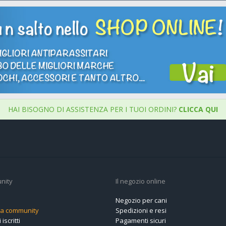
HAI BISOGNO DI ASSISTENZA PER I TUOI ORDINI?
CLICCA QUI
nity
Il negozio online
Negozio per cani
alla community
Spedizioni e resi
 iscritti
Pagamenti sicuri