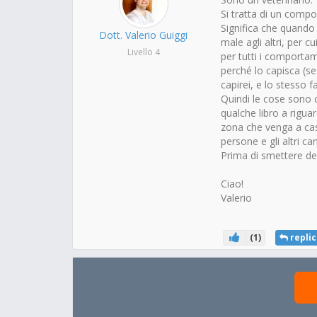
Si tratta di un comp
Significa che quando 
Dott. Valerio Guiggi
male agli altri, per 
Livello 4
per tutti i comportam
perché lo capisca (s
capirei, e lo stesso fa
Quindi le cose sono 
qualche libro a rigua
zona che venga a cas
persone e gli altri can
Prima di smettere de
Ciao!
Valerio
(
1
)
replic