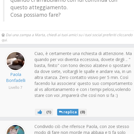
questo atteggiamento.
Cosa possiamo fare?
Dai una zampa a Marta, chiedi ai tuoi amici su i tuoi social preferiti cliccando
qui.
Ciao, è certamente una richiesta di attenzione. Ma
quando per voi diventa eccessiva, dovete dirgli .. "
basta, finito" con tono deciso alzatevi o spostarvi
da dove siete, voltargli le spalle e andare via, in un
Paola
altra stanza. Zero contatto visivo per 5 min. Così
Bonfadelli
facendo lui associera' questo suo comportamento
Livello 7
al vs allontanamento e con i tempi pelosi,volendo
stare con voi ,imparerà che così non si fa :)
(
1
)
replica
(
0
)
Condivido ciò che riferisce Paola, con zoe stesso
modo di fare non morde ma abbaia e ti fa solo