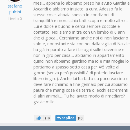
mesi... appena lo abbiamo preso ha avuto Giardia e
stefano
Ascaridi e abbiamo iniziato la cura. Adesso fa le
pulcini
stesse cose, abbaia spesso in condizioni di
Livello 0
tranquillità e mordicchia battiscopa e molto altro....
Lui è dolce e buono e cerca sempre coccole e
contatto. Noi siamo in tre con un bimbo di 6 anni
che ci gioca... Cerchiamo anche noi di non lasciarlo
solo e, nonostante sia con noi dalla vigilia di Natale
ha già imparato a fare i bisogni sulle traversine e
non in giro per casa.... abitiamo in appartamento
quindi non abbiamo giardino ma io e mia moglie lo
portiamo a spasso sotto casa per 4/5 volte al
giorno (senza però possibilità di poterlo lasciare
libero in giro). Anche lui ha fatto da poco vaccino e
deve fare richiamo a fine gennaio per cui abbiamo
paura che mangi cose da terra o lecchi escrementi
di altri animali.... Tu hai avuto modo di rimediare?
grazie mille
(
0
)
replica
(
0
)