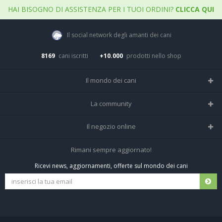
HAI BISOGNO DI ASSISTENZA PER I TUOI ORDINI?
CLICCA QUI
Il social network degli amanti dei cani
8169
cani iscritti
+10.000
prodotti nello shop
Il mondo dei cani
Tutte le razze
La community
Il Magazine
Home
Il negozio online
Le domande (Forum)
Iscriviti alla community
Negozio per cani
Rimani sempre aggiornato!
Sostanze Nocive per cani
Tutti i cani iscritti
Ricevi news, aggiornamenti, offerte sul mondo dei cani
Spedizioni e resi
Pagamenti sicuri
Termini e condizioni