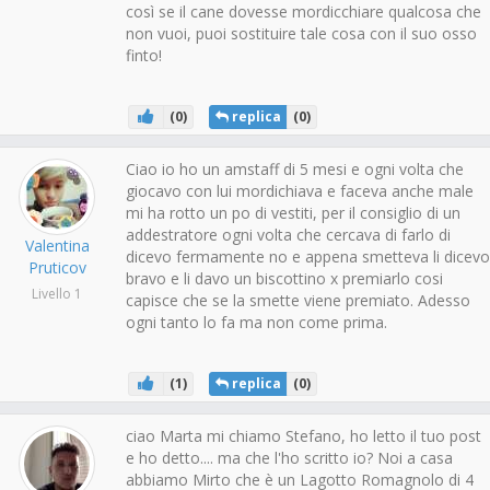
così se il cane dovesse mordicchiare qualcosa che
non vuoi, puoi sostituire tale cosa con il suo osso
finto!
(
0
)
replica
(
0
)
Ciao io ho un amstaff di 5 mesi e ogni volta che
giocavo con lui mordichiava e faceva anche male
mi ha rotto un po di vestiti, per il consiglio di un
addestratore ogni volta che cercava di farlo di
Valentina
dicevo fermamente no e appena smetteva li dicevo
Pruticov
bravo e li davo un biscottino x premiarlo cosi
Livello 1
capisce che se la smette viene premiato. Adesso
ogni tanto lo fa ma non come prima.
(
1
)
replica
(
0
)
ciao Marta mi chiamo Stefano, ho letto il tuo post
e ho detto.... ma che l'ho scritto io? Noi a casa
abbiamo Mirto che è un Lagotto Romagnolo di 4