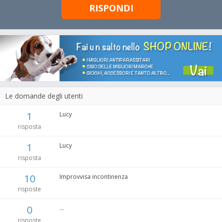
RISPONDI
Le domande degli utenti
1
Lucy
risposta
1
Lucy
risposta
10
Improvvisa incontinenza
risposte
0
...
risposte