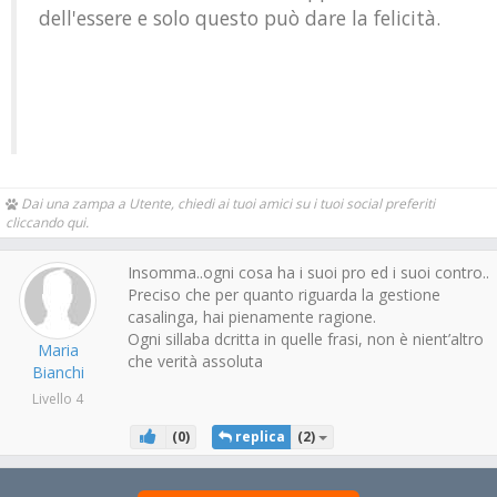
dell'essere e solo questo può dare la felicità.
Dai una zampa a Utente, chiedi ai tuoi amici su i tuoi social preferiti
cliccando qui.
Insomma..ogni cosa ha i suoi pro ed i suoi contro..
Preciso che per quanto riguarda la gestione
casalinga, hai pienamente ragione.
Ogni sillaba dcritta in quelle frasi, non è nient’altro
Maria
che verità assoluta
Bianchi
Livello 4
(
0
)
replica
(
2
)