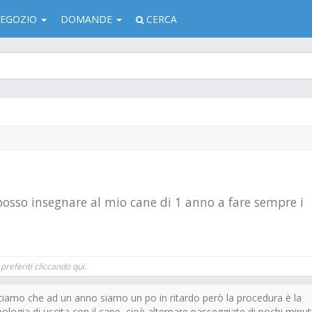
EGOZIO
DOMANDE
CERCA
sso insegnare al mio cane di 1 anno a fare sempre i
preferiti cliccando qui.
iamo che ad un anno siamo un po in ritardo però la procedura è la
pologia di uscita con il cane, cioè alternare passeggiate di pochi minuti