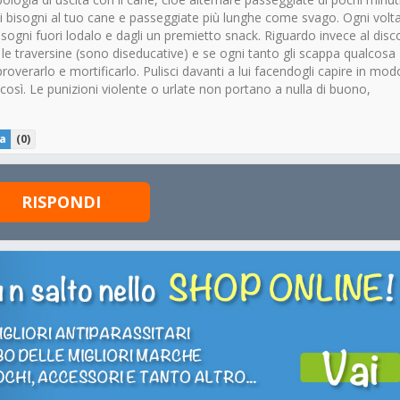
e i bisogni al tuo cane e passeggiate più lunghe come svago. Ogni volt
 bisogni fuori lodalo e dagli un premietto snack. Riguardo invece al dis
e le traversine (sono diseducative) e se ogni tanto gli scappa qualcosa
overarlo e mortificarlo. Pulisci davanti a lui facendogli capire in mod
così. Le punizioni violente o urlate non portano a nulla di buono,
a
(
0
)
RISPONDI