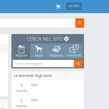
ACCEDI
CERCA NEL SITO
Negozio
Razze
Magazine
Domande
Le domande degli utenti
1
Lucy
risposta
1
Lucy
risposta
 in