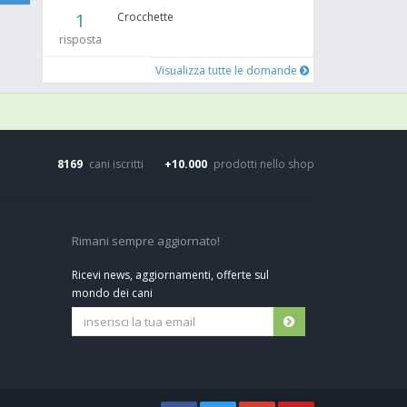
1
Crocchette
risposta
Visualizza tutte le domande
8169
cani iscritti
+10.000
prodotti nello shop
Rimani sempre aggiornato!
Ricevi news, aggiornamenti, offerte sul
mondo dei cani