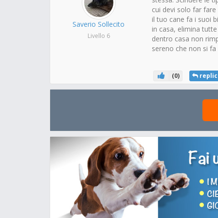
cui devi solo far far
il tuo cane fa i suoi
Saverio Sollecito
in casa, elimina tutt
Livello 6
dentro casa non rimpr
sereno che non si fa 
(
0
)
replic