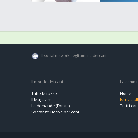
Il social network degli amanti dei cani
Il mondo dei cani
La commu
Tutte le razze
Home
Il Magazine
Iscriviti 
Le domande (Forum)
Tutti i cani
Sostanze Nocive per cani