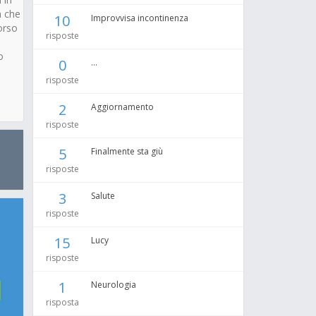
a che
10
Improvvisa incontinenza
corso
risposte
o
0
...
risposte
2
Aggiornamento
risposte
5
Finalmente sta giù
risposte
3
Salute
risposte
15
Lucy
risposte
1
Neurologia
risposta