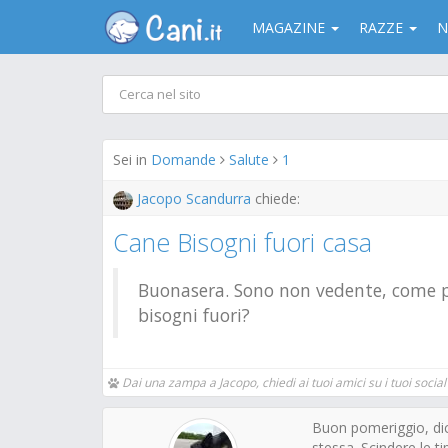
MAGAZINE
RAZZE
N
Sei in
Domande
Salute
1
Jacopo Scandurra
chiede:
Cane Bisogni fuori casa
Buonasera. Sono non vedente, come po
bisogni fuori?
Dai una zampa a Jacopo, chiedi ai tuoi amici su i tuoi social 
Buon pomeriggio, dic
stessa. Scindere le ti