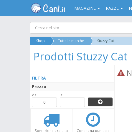
MAGAZINE
RAZZE
N
Shop
Tutte le marche
Stuzzy Cat
Prodotti Stuzzy Cat
Ne
FILTRA
Prezzo
da:
a:
Spedizione gratuita
Consegna puntuale