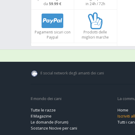
da
59.99 €
in 24h / 72h
Pagamenti sicuri con
Prodotti delle
Paypal
migliori marche
Il social network degli amanti dei cani
Il mondo dei cani
La commu
Tutte le razze
Home
Il Magazine
Iscriviti 
Le domande (Forum)
Tutti i cani
Sostanze Nocive per cani