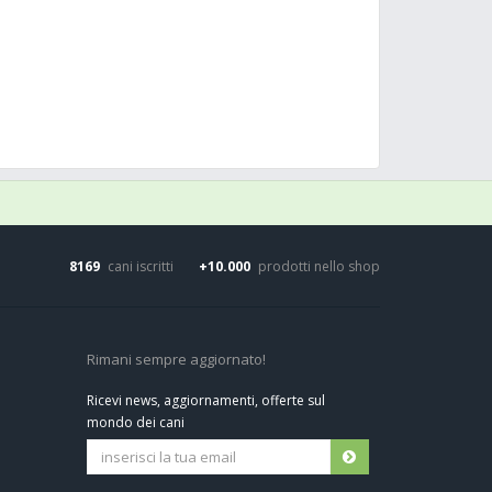
8169
cani iscritti
+10.000
prodotti nello shop
Rimani sempre aggiornato!
Ricevi news, aggiornamenti, offerte sul
mondo dei cani