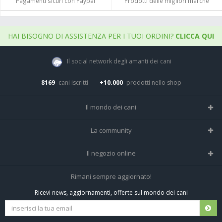
Pagamenti sicuri con Paypal
Prodotti delle migliori marche
HAI BISOGNO DI ASSISTENZA PER I TUOI ORDINI?
CLICCA QUI
Il social network degli amanti dei cani
8169
cani iscritti
+10.000
prodotti nello shop
Il mondo dei cani
Tutte le razze
La community
Il Magazine
Home
Il negozio online
Le domande (Forum)
Iscriviti alla community
Negozio per cani
Rimani sempre aggiornato!
Sostanze Nocive per cani
Tutti i cani iscritti
Ricevi news, aggiornamenti, offerte sul mondo dei cani
Spedizioni e resi
Pagamenti sicuri