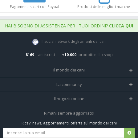
Pagamenti sicuri con Paypal
Prodotti delle migliori marche
HAI BISOGNO DI ASSISTENZA PER I TUOI ORDINI?
CLICCA QUI
Il social network degli amanti dei cani
8169
cani iscritti
+10.000
prodotti nello shop
Il mondo dei cani
Tutte le razze
La community
Il Magazine
Home
Il negozio online
Le domande (Forum)
Iscriviti alla community
Negozio per cani
Rimani sempre aggiornato!
Sostanze Nocive per cani
Tutti i cani iscritti
Ricevi news, aggiornamenti, offerte sul mondo dei cani
Spedizioni e resi
Pagamenti sicuri