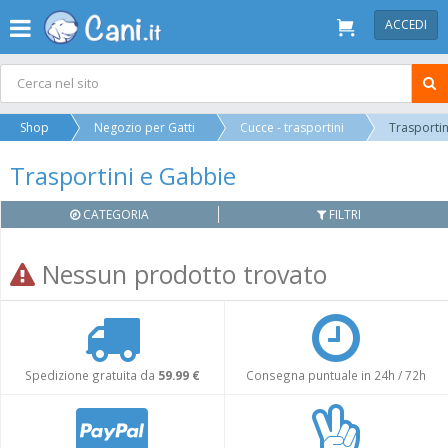
ACCEDI
Shop
Negozio per Gatti
Cucce - trasportini
Trasportin
Trasportini e Gabbie
CATEGORIA
FILTRI
Nessun prodotto trovato
Spedizione gratuita da
59.99 €
Consegna puntuale in 24h / 72h