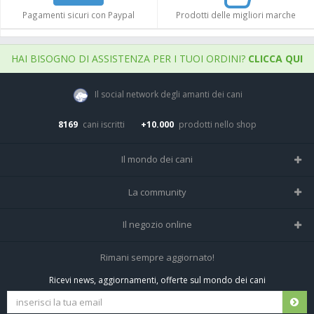
Pagamenti sicuri con Paypal
Prodotti delle migliori marche
HAI BISOGNO DI ASSISTENZA PER I TUOI ORDINI?
CLICCA QUI
Il social network degli amanti dei cani
8169
cani iscritti
+10.000
prodotti nello shop
Il mondo dei cani
Tutte le razze
La community
Il Magazine
Home
Il negozio online
Le domande (Forum)
Iscriviti alla community
Negozio per cani
Rimani sempre aggiornato!
Sostanze Nocive per cani
Tutti i cani iscritti
Ricevi news, aggiornamenti, offerte sul mondo dei cani
Spedizioni e resi
Pagamenti sicuri