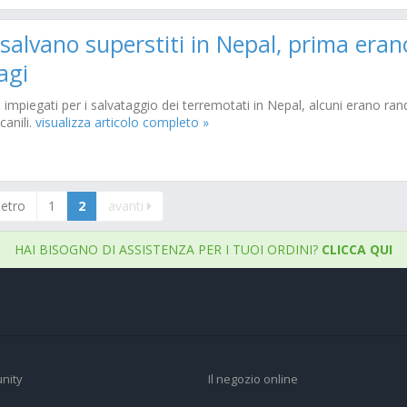
salvano superstiti in Nepal, prima eran
agi
i impiegati per i salvataggio dei terremotati in Nepal, alcuni erano ran
canili.
visualizza articolo completo »
ietro
1
2
avanti
HAI BISOGNO DI ASSISTENZA PER I TUOI ORDINI?
CLICCA QUI
nity
Il negozio online