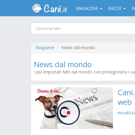
MAGAZINE
RAZZE
N
Magazine
News dal mondo
News dal mondo
I più importati fatti dal mondo con protagonista i ca
Cani
web
visualizz