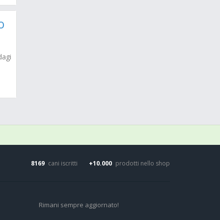
o
dagi
8169
cani iscritti
+10.000
prodotti nello shop
Rimani sempre aggiornato!