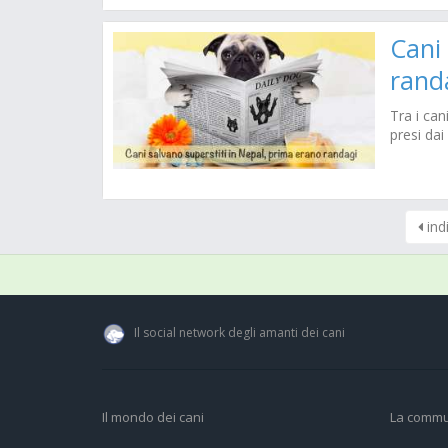
Cani 
rand
Tra i can
presi dai 
ind
Il social network degli amanti dei cani
Il mondo dei cani
La commu