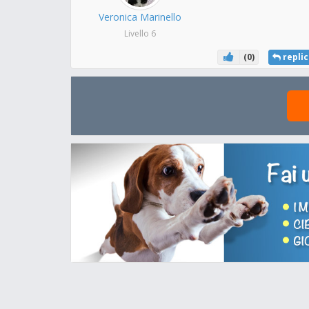
Veronica Marinello
Livello 6
(
0
)
replic