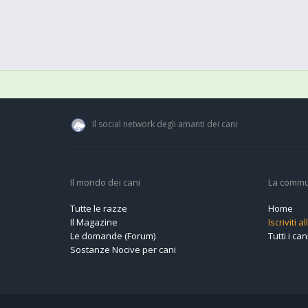
Il social network degli amanti dei cani
Il mondo dei cani
La commu
Tutte le razze
Home
Il Magazine
Iscriviti 
Le domande (Forum)
Tutti i cani
Sostanze Nocive per cani