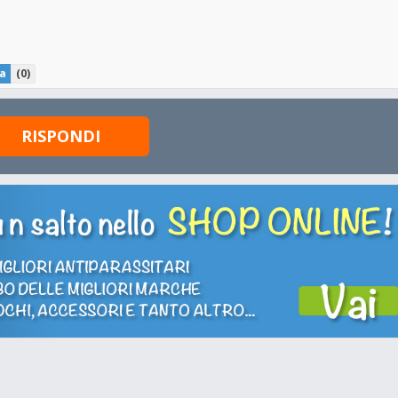
a
(
0
)
RISPONDI