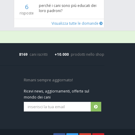
6
perché i cani sono più educati dei
loro padroni?
risposte
Visualizza tutte le domande
8169
cani iscritti
+10.000
prodotti nello shop
Rimani sempre aggiornato!
Ricevi news, aggiornamenti, offerte sul
mondo dei cani