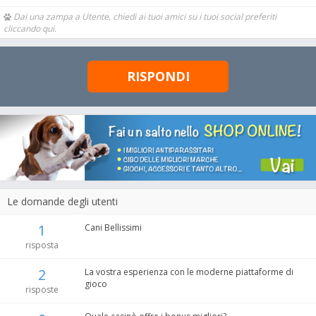
Dai una zampa a Utente, chiedi ai tuoi amici su i tuoi social preferiti
cliccando qui.
RISPONDI
Le domande degli utenti
1
Cani Bellissimi
risposta
2
La vostra esperienza con le moderne piattaforme di
gioco
risposte