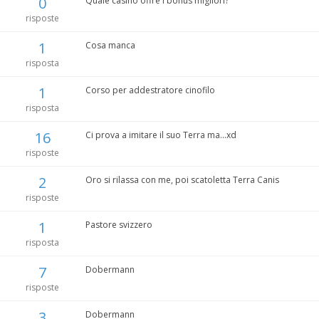
0
Quale casinò offre i bonus migliori?
risposte
1
Cosa manca
risposta
1
Corso per addestratore cinofilo
risposta
16
Ci prova a imitare il suo Terra ma...xd
risposte
2
Oro si rilassa con me, poi scatoletta Terra Canis
risposte
1
Pastore svizzero
risposta
7
Dobermann
risposte
3
Dobermann