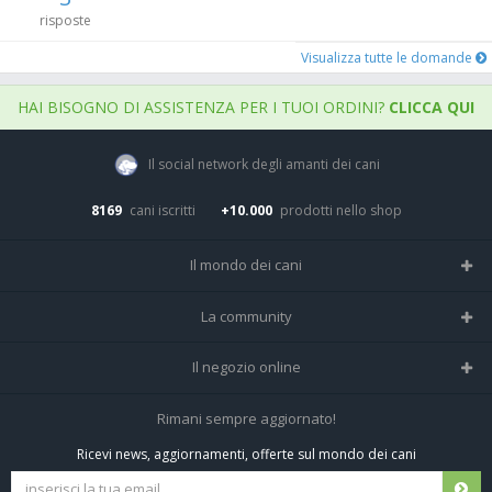
risposte
Visualizza tutte le domande
HAI BISOGNO DI ASSISTENZA PER I TUOI ORDINI?
CLICCA QUI
Il social network degli amanti dei cani
8169
cani iscritti
+10.000
prodotti nello shop
Il mondo dei cani
Tutte le razze
La community
Il Magazine
Home
Il negozio online
Le domande (Forum)
Iscriviti alla community
Negozio per cani
Rimani sempre aggiornato!
Sostanze Nocive per cani
Tutti i cani iscritti
Ricevi news, aggiornamenti, offerte sul mondo dei cani
Spedizioni e resi