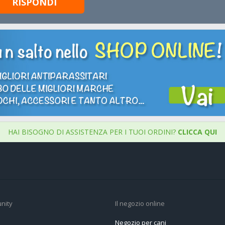
RISPONDI
HAI BISOGNO DI ASSISTENZA PER I TUOI ORDINI?
CLICCA QUI
nity
Il negozio online
Negozio per cani