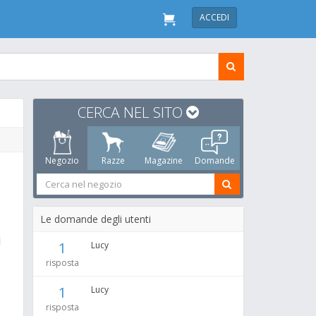
ACCEDI
CERCA NEL SITO
Negozio
Razze
Magazine
Domande
Le domande degli utenti
i
1
Lucy
risposta
1
Lucy
risposta