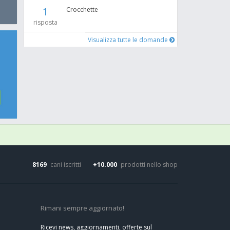
1
Crocchette
risposta
Visualizza tutte le domande
8169
cani iscritti
+10.000
prodotti nello shop
Rimani sempre aggiornato!
Ricevi news, aggiornamenti, offerte sul