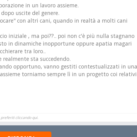
aborazione in un lavoro assieme.
dopo uscite del genere.
ocare" con altri cani, quando in realtà a molti cani
o iniziale , ma poi??.. poi non c'è più nulla stagnano
presto in dinamiche inopportune oppure apatia magari
chierare tra loro..
che realmente sta succedendo.
quando opportuno, vanno gestiti contestualizzati in un
assieme torniamo sempre lì in un progetto coi relativi
preferiti cliccando qui.