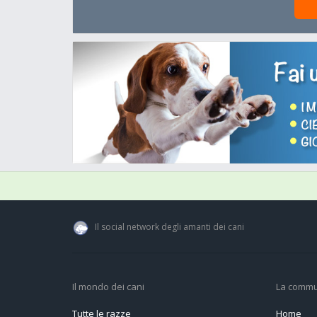
Il social network degli amanti dei cani
Il mondo dei cani
La commu
Tutte le razze
Home