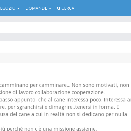
EGOZIO
DOMANDE
CERCA
e, camminano per camminare... Non sono motivati, non
ione di lavoro collaborazione cooperazione.
spasso appunto, che al cane interessa poco. Interessa a
e, per sgranchirsi e dimagrire..tenersi in forma. E
sa del cane a cui in realtà non si dedicano per nulla
più perché non c'è una missione assieme.