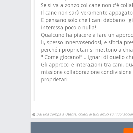
Se si va a zonzo col cane non c'è coll
Il cane non sarà veramente appagato 
E pensano solo che i cani debbano "gi
interessa poco o nulla!
Qualcuno ha piacere a fare un approcci
lì, spesso innervosendosi, e sfocia 
perché i proprietari si mettono a chiac
" Come giocano!" .. ignari di quello 
Gli approcci e interazioni tra cani, 
missione collaborazione condivisione 
proprietari.
Dai una zampa a Utente, chiedi ai tuoi amici su i tuoi social 