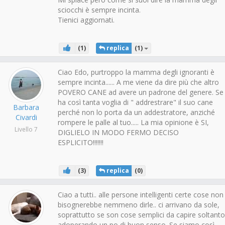
sciocchi è sempre incinta.
Tienici aggiornati.
(
1
)
replica
(
1
)
Ciao Edo, purtroppo la mamma degli ignoranti è
sempre incinta...... A me viene da dire più che altro
POVERO CANE ad avere un padrone del genere. Se
ha così tanta voglia di " addrestrare" il suo cane
Barbara
perché non lo porta da un addestratore, anziché
Civardi
rompere le palle al tuo..... La mia opinione è SI,
Livello 7
DIGLIELO IN MODO FERMO DECISO
ESPLICITO!!!!!!!
(
3
)
replica
(
0
)
Ciao a tutti.. alle persone intelligenti certe cose non
bisognerebbe nemmeno dirle.. ci arrivano da sole,
soprattutto se son cose semplici da capire soltanto
adoperando un po di buon senso. Se siamo così