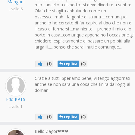
Mangoni
mio cancello a dispetto...si deve divertire a sentire
Livello 6
Olaf che si agita abbaiando come un
ossesso....mah ...la gente e' strana ....comunque
anche io ho cercato di far capire al tipo che non e'
il caso di fermarsi ...ma niente ....prendo il mio e lo
porto in casa...comunque appena ho l occasione gli
chiedero' esplicitamente di passare un po più alla
larga !!!......penso che sara' inutile comunque....
(
1
)
replica
(
0
)
Grazie a tutti! Speriamo bene, vi tengo aggiornati
anche se non sarà una cosa che finirà dall'oggi al
domani
Edo KPTS
Livello 1
(
1
)
replica
(
0
)
Bello Zagor❤❤❤