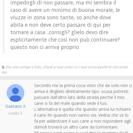
impedirgli di non passare, ma mi sembra il
caso di avere un minimo di buona morale, le
viuzze in zona sono tante, so anche dove
abita e non deve certo passare di qui per
tornare a casa...consigli? glielo devo dire
esplicitamente che così non può continuare?
questo non ci arriva proprio
Dai una zampa a Edo, chiedi ai tuoi amici su i tuoi social preferiti cliccando
qui.
Secondo me la prima cosa visto che da solo non ci
arriva è dirglielo direttamente tipo: scusa potresti
passare dall'altro lato della strada perché il mio
cane si fa del male quando vede il tuo.
Gaetano X
L'alternativa è quella che quando arriva lui richiami
Livello 2
il cane fin quando non vanno via. Vedrai che se lo
fa per addestrare il suo cane a non rispondere agli
stimoli troverà un altro cane da tormentare.
Mi spiace però come si suol dire la mamma degli