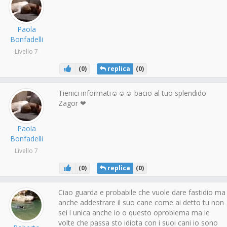
Paola
Bonfadelli
Livello 7
(
0
)
replica
(
0
)
Tienici informati☺☺☺ bacio al tuo splendido
Zagor ❤
Paola
Bonfadelli
Livello 7
(
0
)
replica
(
0
)
Ciao guarda e probabile che vuole dare fastidio ma
anche addestrare il suo cane come ai detto tu non
sei l unica anche io o questo oproblema ma le
volte che passa sto idiota con i suoi cani io sono