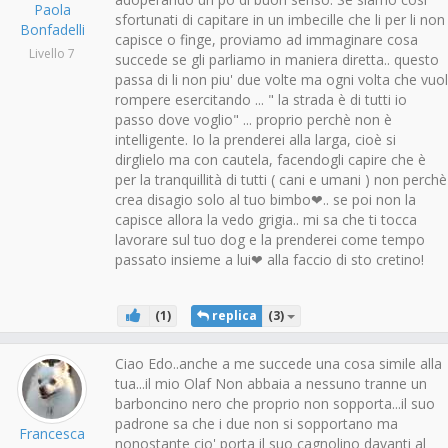
Paola
sfortunati di capitare in un imbecille che li per li non
Bonfadelli
capisce o finge, proviamo ad immaginare cosa
Livello 7
succede se gli parliamo in maniera diretta.. questo
passa di li non piu' due volte ma ogni volta che vuol
rompere esercitando ... " la strada è di tutti io
passo dove voglio" ... proprio perchè non è
intelligente. Io la prenderei alla larga, cioè si
dirglielo ma con cautela, facendogli capire che è
per la tranquillità di tutti ( cani e umani ) non perchè
crea disagio solo al tuo bimbo❤.. se poi non la
capisce allora la vedo grigia.. mi sa che ti tocca
lavorare sul tuo dog e la prenderei come tempo
passato insieme a lui❤ alla faccio di sto cretino!
(
1
)
replica
(
3
)
Ciao Edo..anche a me succede una cosa simile alla
tua...il mio Olaf Non abbaia a nessuno tranne un
barboncino nero che proprio non sopporta...il suo
padrone sa che i due non si sopportano ma
Francesca
nonostante cio' porta il suo cagnolino davanti al