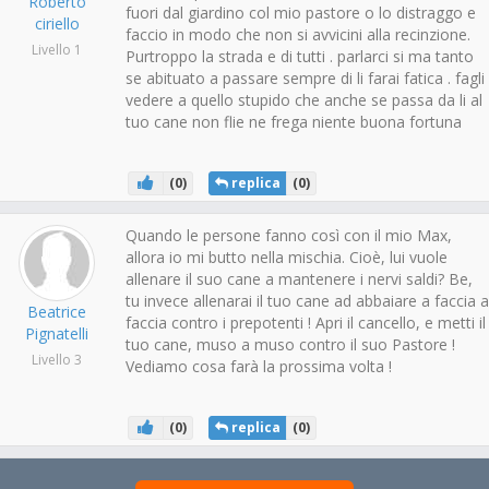
Roberto
fuori dal giardino col mio pastore o lo distraggo e
ciriello
faccio in modo che non si avvicini alla recinzione.
Livello 1
Purtroppo la strada e di tutti . parlarci si ma tanto
se abituato a passare sempre di li farai fatica . fagli
vedere a quello stupido che anche se passa da li al
tuo cane non flie ne frega niente buona fortuna
(
0
)
replica
(
0
)
Quando le persone fanno così con il mio Max,
allora io mi butto nella mischia. Cioè, lui vuole
allenare il suo cane a mantenere i nervi saldi? Be,
tu invece allenarai il tuo cane ad abbaiare a faccia a
Beatrice
faccia contro i prepotenti ! Apri il cancello, e metti il
Pignatelli
tuo cane, muso a muso contro il suo Pastore !
Livello 3
Vediamo cosa farà la prossima volta !
(
0
)
replica
(
0
)