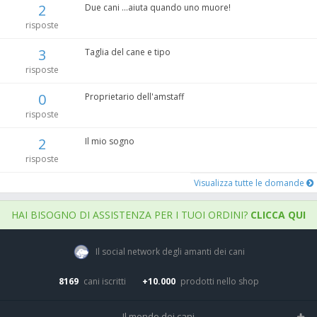
2
Due cani ...aiuta quando uno muore!
risposte
3
Taglia del cane e tipo
risposte
0
Proprietario dell'amstaff
risposte
2
Il mio sogno
risposte
Visualizza tutte le domande
HAI BISOGNO DI ASSISTENZA PER I TUOI ORDINI?
CLICCA QUI
Il social network degli amanti dei cani
8169
cani iscritti
+10.000
prodotti nello shop
Il mondo dei cani