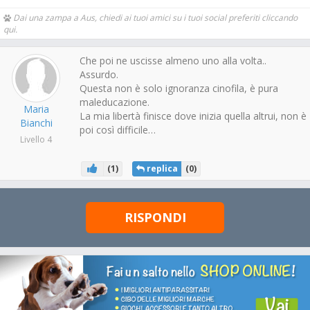
Dai una zampa a Aus, chiedi ai tuoi amici su i tuoi social preferiti cliccando
qui.
Che poi ne uscisse almeno uno alla volta..
Assurdo.
Questa non è solo ignoranza cinofila, è pura
maleducazione.
Maria
La mia libertà finisce dove inizia quella altrui, non è
Bianchi
poi così difficile…
Livello 4
(
1
)
replica
(
0
)
RISPONDI