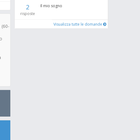
2
Il mio sogno
risposte
Visualizza tutte le domande
 (60-
ho
a