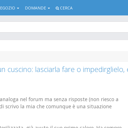
EGOZIO
DOMANDE
CERCA
n cuscino: lasciarla fare o impedirglielo, 
naloga nel forum ma senza risposte (non riesco a
ndi scrivo la mia che comunque è una situazione
terilizzata, già avuto il suo primo calore. Ha sempre