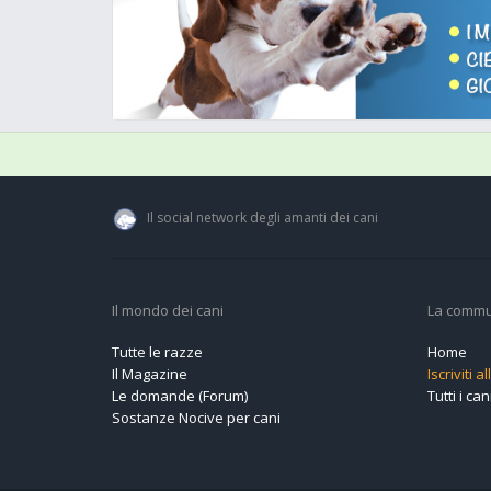
Il social network degli amanti dei cani
Il mondo dei cani
La commu
Tutte le razze
Home
Il Magazine
Iscriviti 
Le domande (Forum)
Tutti i cani
Sostanze Nocive per cani