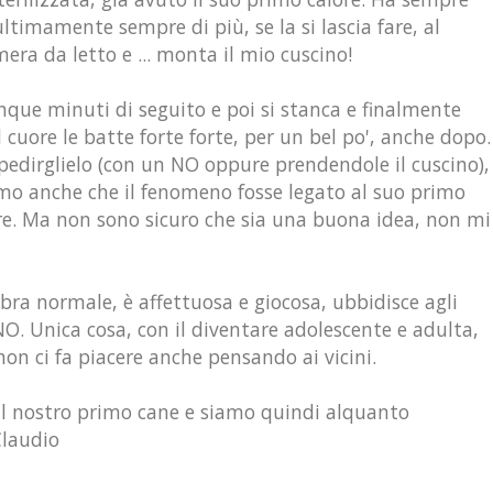
imamente sempre di più, se la si lascia fare, al
era da letto e ... monta il mio cuscino!
cinque minuti di seguito e poi si stanca e finalmente
cuore le batte forte forte, per un bel po', anche dopo.
edirglielo (con un NO oppure prendendole il cuscino),
mo anche che il fenomeno fosse legato al suo primo
are. Ma non sono sicuro che sia una buona idea, non mi
ra normale, è affettuosa e giocosa, ubbidisce agli
O. Unica cosa, con il diventare adolescente e adulta,
on ci fa piacere anche pensando ai vicini.
il nostro primo cane e siamo quindi alquanto
Claudio