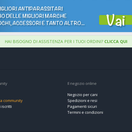
HAI BISOGNO DI ASSISTENZA PER I TUOI ORDINI?
CLICCA QUI
nity
Il negozio online
Negozio per cani
alla community
Spedizioni e resi
 iscritti
Pagamenti sicuri
Termini e condizioni