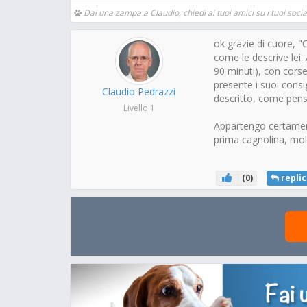
Dai una zampa a Claudio, chiedi ai tuoi amici su i tuoi social
ok grazie di cuore, "
come le descrive lei
90 minuti), con cors
presente i suoi cons
Claudio Pedrazzi
descritto, come pensa
Livello 1
Appartengo certamente
prima cagnolina, mol
(
0
)
replic