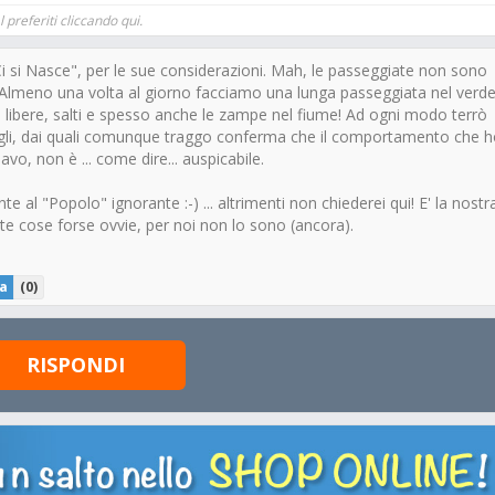
 preferiti cliccando qui.
Ci si Nasce", per le sue considerazioni. Mah, le passeggiate non sono
. Almeno una volta al giorno facciamo una lunga passeggiata nel verde
e libere, salti e spesso anche le zampe nel fiume! Ad ogni modo terrò
igli, dai quali comunque traggo conferma che il comportamento che 
vo, non è ... come dire... auspicabile.
 al "Popolo" ignorante :-) ... altrimenti non chiederei qui! E' la nostr
te cose forse ovvie, per noi non lo sono (ancora).
a
(
0
)
RISPONDI