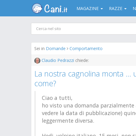
MAGAZINE
RAZZE
N
Sei in
Domande
Comportamento
Claudio Pedrazzi
chiede:
La nostra cagnolina monta ... u
come?
Ciao a tutti,
ho visto una domanda parzialmente a
vedere la data di pubblicazione) qui
leggermente diversa.
Hedi, volpino italiano, 15 mesi, non s