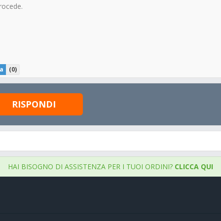
rocede.
a
(
0
)
RISPONDI
HAI BISOGNO DI ASSISTENZA PER I TUOI ORDINI?
CLICCA QUI