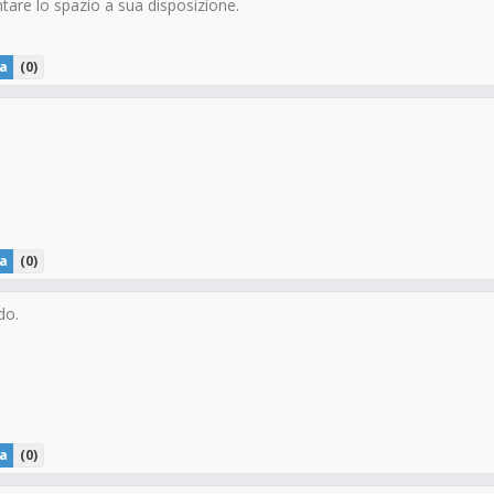
re lo spazio a sua disposizione.
a
(
0
)
a
(
0
)
do.
a
(
0
)