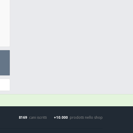
8169
cani iscritti
+10.000
prodotti nello shop