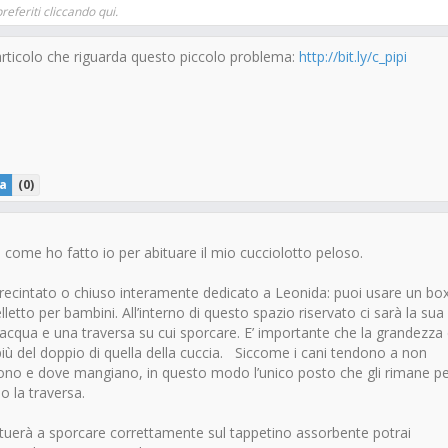
referiti cliccando qui.
articolo che riguarda questo piccolo problema:
http://bit.ly/c_pipi
a
(
0
)
 come ho fatto io per abituare il mio cucciolotto peloso.
recintato o chiuso interamente dedicato a Leonida: puoi usare un bo
letto per bambini. All’interno di questo spazio riservato ci sarà la sua
ll’acqua e una traversa su cui sporcare. E’ importante che la grandezza 
iù del doppio di quella della cuccia. Siccome i cani tendono a non
no e dove mangiano, in questo modo l’unico posto che gli rimane p
io la traversa.
uerà a sporcare correttamente sul tappetino assorbente potrai