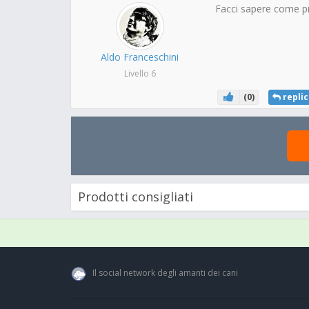
Facci sapere come p
Aldo Franceschini
Livello 6
(
0
)
replic
Prodotti consigliati
Il social network degli amanti dei cani