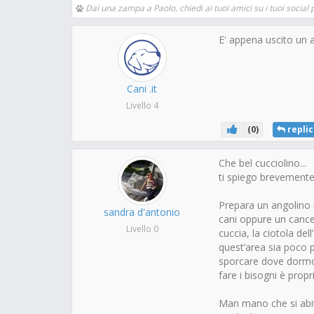
Dai una zampa a Paolo, chiedi ai tuoi amici su i tuoi social p
E' appena uscito un 
Cani .it
Livello 4
(
0
)
replic
Che bel cucciolino...
ti spiego brevemente
Prepara un angolino 
sandra d'antonio
cani oppure un cancel
Livello 0
cuccia, la ciotola de
quest’area sia poco p
sporcare dove dormo
fare i bisogni è propr
Man mano che si abit