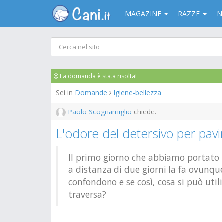
MAGAZINE
RAZZE
N
La domanda è stata risolta!
Sei in
Domande
Igiene-bellezza
Paolo Scognamiglio
chiede:
L'odore del detersivo per pavi
Il primo giorno che abbiamo portato Le
a distanza di due giorni la fa ovunqu
confondono e se così, cosa si può utili
traversa?