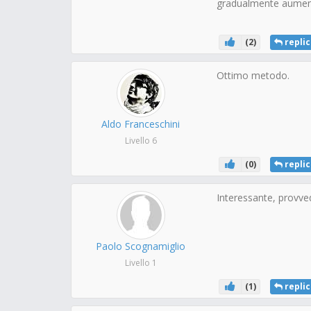
gradualmente aumenta
(
2
)
replic
Ottimo metodo.
Aldo Franceschini
Livello 6
(
0
)
replic
Interessante, provve
Paolo Scognamiglio
Livello 1
(
1
)
replic