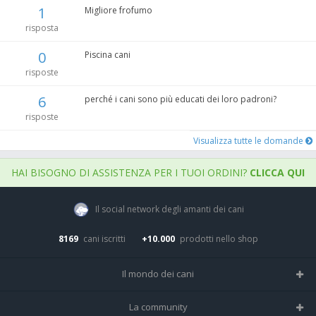
1
Migliore frofumo
risposta
0
Piscina cani
risposte
6
perché i cani sono più educati dei loro padroni?
risposte
Visualizza tutte le domande
HAI BISOGNO DI ASSISTENZA PER I TUOI ORDINI?
CLICCA QUI
Il social network degli amanti dei cani
8169
cani iscritti
+10.000
prodotti nello shop
Il mondo dei cani
Tutte le razze
La community