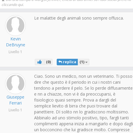
cliccando qui.
Le malattie degli animali sono sempre offusca.
Kevin
DeBruyne
Livello 1
(
0
)
replica
(
1
)
Ciao. Sono un medico, non un veterinario. Ti posso
dire che questo è il periodo in cui i nostri cani
tendono a perdere il pelo. Se lo perde diffusamente
e nn a chiazze, non vi è da preoccuparsi, è
Giuseppe
fisiologico quasi sempre. Prova a dargli del
Ferrari
semplice lievito di birra che puoi trovare dal
Livello 1
panettiere. DI solito nn lo gradiscono moltissimo.
Abbinalo ad uno stimolo positivo, tipo, fargli tanti
complimenti appena inizia a mangiarlo e dopo dagli
un bocconcino che lui gradisce molto. Compresse