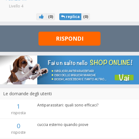
Livello 4
(
0
)
replica
(
0
)
RISPONDI
Le domande degli utenti
1
Antiparassitari: quali sono efficaci?
risposta
0
cuccia esterno quando piove
risposte