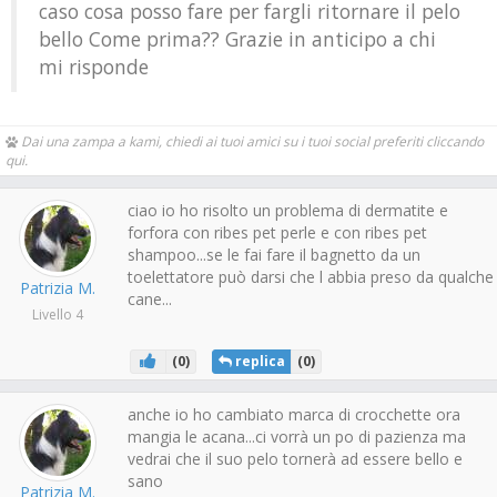
caso cosa posso fare per fargli ritornare il pelo
bello Come prima?? Grazie in anticipo a chi
mi risponde
Dai una zampa a kami, chiedi ai tuoi amici su i tuoi social preferiti cliccando
qui.
ciao io ho risolto un problema di dermatite e
forfora con ribes pet perle e con ribes pet
shampoo...se le fai fare il bagnetto da un
toelettatore può darsi che l abbia preso da qualche
Patrizia M.
cane...
Livello 4
(
0
)
replica
(
0
)
anche io ho cambiato marca di crocchette ora
mangia le acana...ci vorrà un po di pazienza ma
vedrai che il suo pelo tornerà ad essere bello e
sano
Patrizia M.