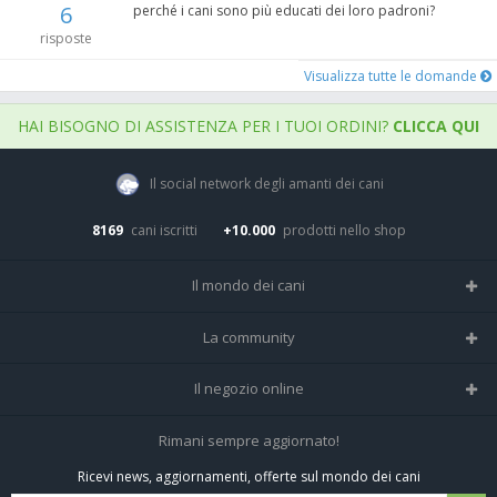
6
perché i cani sono più educati dei loro padroni?
risposte
Visualizza tutte le domande
HAI BISOGNO DI ASSISTENZA PER I TUOI ORDINI?
CLICCA QUI
Il social network degli amanti dei cani
8169
cani iscritti
+10.000
prodotti nello shop
Il mondo dei cani
Tutte le razze
La community
Il Magazine
Home
Il negozio online
Le domande (Forum)
Iscriviti alla community
Negozio per cani
Rimani sempre aggiornato!
Sostanze Nocive per cani
Tutti i cani iscritti
Ricevi news, aggiornamenti, offerte sul mondo dei cani
Spedizioni e resi