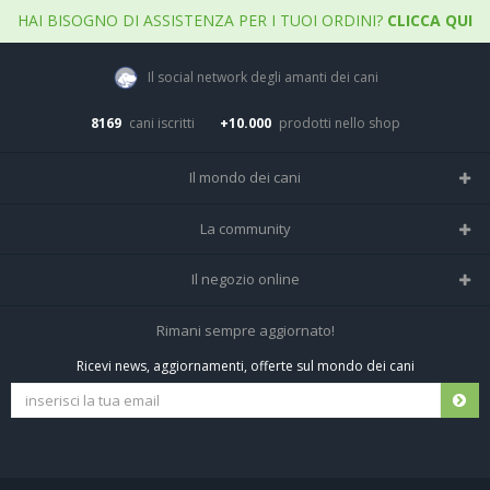
HAI BISOGNO DI ASSISTENZA PER I TUOI ORDINI?
CLICCA QUI
Il social network degli amanti dei cani
8169
cani iscritti
+10.000
prodotti nello shop
Il mondo dei cani
Tutte le razze
La community
Il Magazine
Home
Il negozio online
Le domande (Forum)
Iscriviti alla community
Negozio per cani
Rimani sempre aggiornato!
Sostanze Nocive per cani
Tutti i cani iscritti
Ricevi news, aggiornamenti, offerte sul mondo dei cani
Spedizioni e resi
Pagamenti sicuri
Termini e condizioni