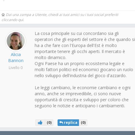
Dai una zampa a Utente, chiedi ai tuoi amici su i tuoi social preferiti
cliccando qui.
La cosa principale su cui concordano sia gli
operatori che gli esperti del settore è che quando si
ha a che fare con l'Europa dell'Est è molto
importante tenere gli occhi aperti. Il mercato è
Alicia
molto dinamico.
Bannon
Ogni Paese ha un proprio ecosistema legale e
Livello 0
molti fattori politici ed economici giocano un ruolo
nello sviluppo dell'industria del gioco d'azzardo.
Le leggi cambiano, le economie cambiano e ogni
anno, anche se imprevedibile, ci sono nuove
opportunità di crescita e sviluppo per coloro che
seguono le notizie e anticipano i cambiamenti.
(
0
)
replica
(
0
)