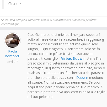
Grazie
Dai una zampa a Gennaro, chiedi ai tuoi amici su i tuoi social preferiti
cliccando qui.
Ciao Gennaro, io ai miei do il nexgard spectra 1
volta al mese da aprile a settembre, in aggiunta gli
metto anche il front line tri act ma quello solo
giugno, luglio e agosto. A settembre solo se fa
Paola
ancora caldo. In più se trovi spesso uova o
Bonfadelli
parassiti ti consiglio il
Virbac Duowin
. A me l'ha
Livello 7
prescritto il mio veterinario da usare al bisogno in
montagna, in quanto se trovano erba alta, fieno o
qualsiasi altra opportunità di beccarsi dei parassiti
o anche solo delle uova , con il
Duowin
muoiono
all'istante. Non si attaccano nemmeno. Se vuoi
acquistarlo però parlane prima col tuo medico, è
parecchio potente e va applicato in basa alla taglia
del tuo peloso :)