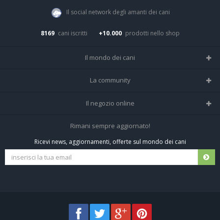
Il social network degli amanti dei cani
8169
cani iscritti
+10.000
prodotti nello shop
Il mondo dei cani
Tutte le razze
La community
Il Magazine
Home
Il negozio online
Le domande (Forum)
Iscriviti alla community
Negozio per cani
Rimani sempre aggiornato!
Sostanze Nocive per cani
Tutti i cani iscritti
Ricevi news, aggiornamenti, offerte sul mondo dei cani
Spedizioni e resi
Pagamenti sicuri
Termini e condizioni