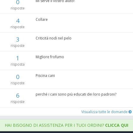
0
Mi serve il vostro aiuto!
risposte
4
Collare
risposte
3
Criticità nodi nel pelo
risposte
1
Migliore frofumo
risposta
0
Piscina cani
risposte
6
perché i cani sono più educati dei loro padroni?
risposte
Visualizza tutte le domande
HAI BISOGNO DI ASSISTENZA PER I TUOI ORDINI?
CLICCA QUI