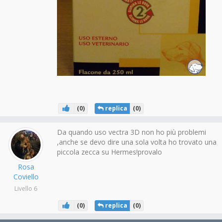
(
0
)
replica
(
0
)
Da quando uso vectra 3D non ho più problemi
,anche se devo dire una sola volta ho trovato una
piccola zecca su Hermes!provalo
Rosa
Coviello
Livello 6
(
0
)
replica
(
0
)