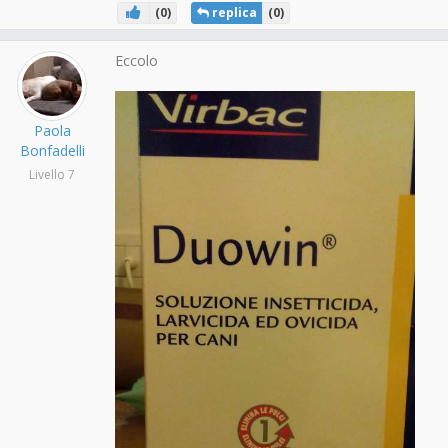
(
0
)
replica
(
0
)
Eccolo
Paola
Bonfadelli
Livello 7