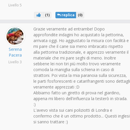
Livello 5
(
1
)
replica
(
0
)
Grazie veramente ad entrambe! Dopo
approfondite indagini ho acquistato la pettorina,
arrivata oggi. Ho aggiustato la misura con facilità e
mi pare che il cane sia meno imbracato rispetto
Serena
alla pettorina tradizionale, e apprezzo veramente il
Pacera
materiale che mi pare seghi di meno. Inoltre
Livello 3
sebbene lei non tiri più molto trovo veramente
comoda la maniglia sulla schiena in caso di
strattoni. Poi vista la mia paranoia sulla sicurezza,
le parti fosforescenti e catarifrangenti sono dettagli
veramente apprezzati :D
Abbiamo fatto un giretto di prova nel giardino,
appena mi libero dell'influenza la testerò in strada.
:)
L'avevo vista sui cani poliziotti di Londra e
confermo che è un ottimo prodotto... Questi inglesi
si sanno trattare :)