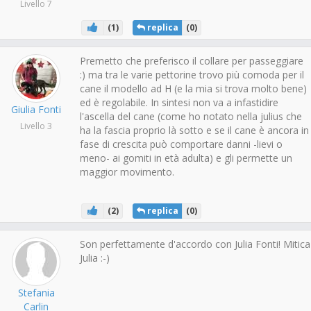
Livello 7
(
1
)
replica
(
0
)
Premetto che preferisco il collare per passeggiare
:) ma tra le varie pettorine trovo più comoda per il
cane il modello ad H (e la mia si trova molto bene)
ed è regolabile. In sintesi non va a infastidire
Giulia Fonti
l'ascella del cane (come ho notato nella julius che
Livello 3
ha la fascia proprio là sotto e se il cane è ancora in
fase di crescita può comportare danni -lievi o
meno- ai gomiti in età adulta) e gli permette un
maggior movimento.
(
2
)
replica
(
0
)
Son perfettamente d'accordo con Julia Fonti! Mitica
Julia :-)
Stefania
Carlin