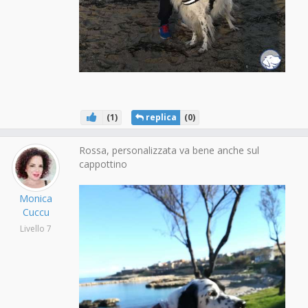
(
1
)
replica
(
0
)
Rossa, personalizzata va bene anche sul
cappottino
Monica
Cuccu
Livello 7