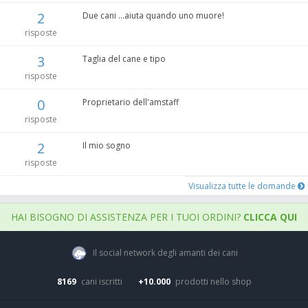
2
Due cani ...aiuta quando uno muore!
risposte
3
Taglia del cane e tipo
risposte
0
Proprietario dell'amstaff
risposte
2
Il mio sogno
risposte
Visualizza tutte le domande
HAI BISOGNO DI ASSISTENZA PER I TUOI ORDINI?
CLICCA QUI
Il social network degli amanti dei cani
8169
cani iscritti
+10.000
prodotti nello shop