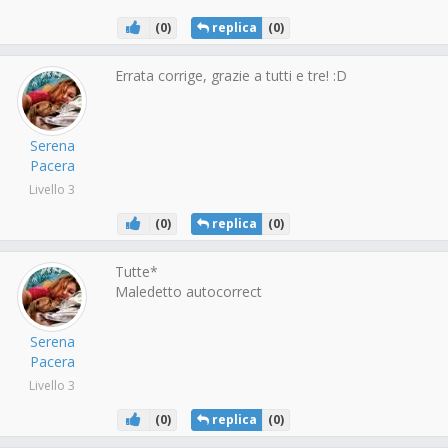
(
0
)
replica
(
0
)
Errata corrige, grazie a tutti e tre! :D
Serena
Pacera
Livello 3
(
0
)
replica
(
0
)
Tutte*
Maledetto autocorrect
Serena
Pacera
Livello 3
(
0
)
replica
(
0
)