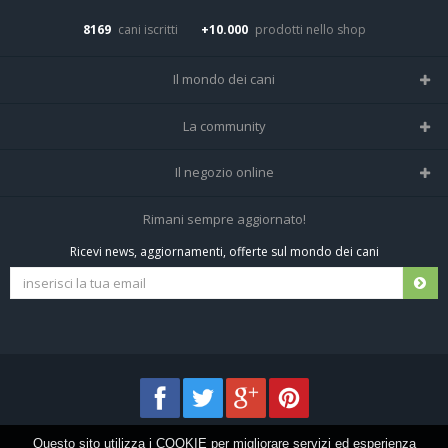
8169
cani iscritti
+10.000
prodotti nello shop
Il mondo dei cani
Tutte le razze
La community
Il Magazine
Home
Il negozio online
Le domande (Forum)
Iscriviti alla community
Negozio per cani
Rimani sempre aggiornato!
Sostanze Nocive per cani
Tutti i cani iscritti
Ricevi news, aggiornamenti, offerte sul mondo dei cani
Spedizioni e resi
Pagamenti sicuri
Termini e condizioni
Questo sito utilizza i COOKIE per migliorare servizi ed esperienza