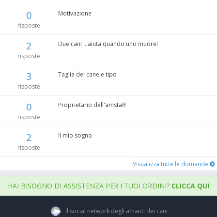
0
Motivazione
risposte
2
Due cani ...aiuta quando uno muore!
risposte
3
Taglia del cane e tipo
risposte
0
Proprietario dell'amstaff
risposte
2
Il mio sogno
risposte
Visualizza tutte le domande
HAI BISOGNO DI ASSISTENZA PER I TUOI ORDINI?
CLICCA QUI
Il social network degli amanti dei cani