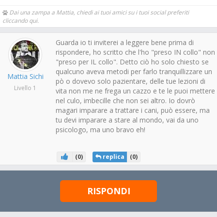
Dai una zampa a Mattia, chiedi ai tuoi amici su i tuoi social preferiti
cliccando qui.
Guarda io ti inviterei a leggere bene prima di
rispondere, ho scritto che l'ho "preso IN collo" non
"preso per IL collo". Detto ciò ho solo chiesto se
qualcuno aveva metodi per farlo tranquillizzare un
Mattia Sichi
pò o dovevo solo pazientare, delle tue lezioni di
Livello 1
vita non me ne frega un cazzo e te le puoi mettere
nel culo, imbecille che non sei altro. Io dovrò
magari imparare a trattare i cani, può essere, ma
tu devi imparare a stare al mondo, vai da uno
psicologo, ma uno bravo eh!
(
0
)
replica
(
0
)
RISPONDI