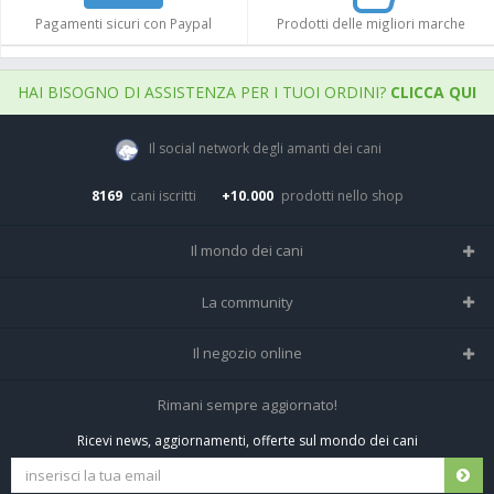
Pagamenti sicuri con Paypal
Prodotti delle migliori marche
HAI BISOGNO DI ASSISTENZA PER I TUOI ORDINI?
CLICCA QUI
Il social network degli amanti dei cani
8169
cani iscritti
+10.000
prodotti nello shop
Il mondo dei cani
Tutte le razze
La community
Il Magazine
Home
Il negozio online
Le domande (Forum)
Iscriviti alla community
Negozio per cani
Rimani sempre aggiornato!
Sostanze Nocive per cani
Tutti i cani iscritti
Ricevi news, aggiornamenti, offerte sul mondo dei cani
Spedizioni e resi
Pagamenti sicuri