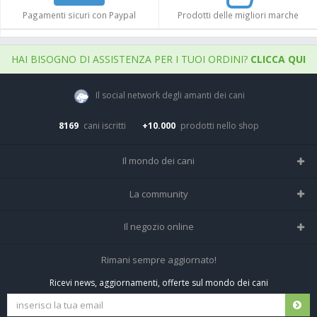
Pagamenti sicuri con Paypal
Prodotti delle migliori marche
HAI BISOGNO DI ASSISTENZA PER I TUOI ORDINI?
CLICCA QUI
Il social network degli amanti dei cani
8169
cani iscritti
+10.000
prodotti nello shop
Il mondo dei cani
Tutte le razze
La community
Il Magazine
Home
Il negozio online
Le domande (Forum)
Iscriviti alla community
Negozio per cani
Rimani sempre aggiornato!
Sostanze Nocive per cani
Tutti i cani iscritti
Ricevi news, aggiornamenti, offerte sul mondo dei cani
Spedizioni e resi
Pagamenti sicuri