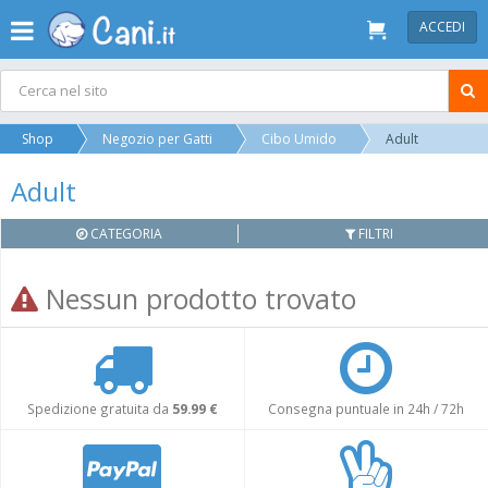
ACCEDI
Shop
Negozio per Gatti
Cibo Umido
Adult
Adult
CATEGORIA
FILTRI
Nessun prodotto trovato
Spedizione gratuita da
59.99 €
Consegna puntuale in 24h / 72h