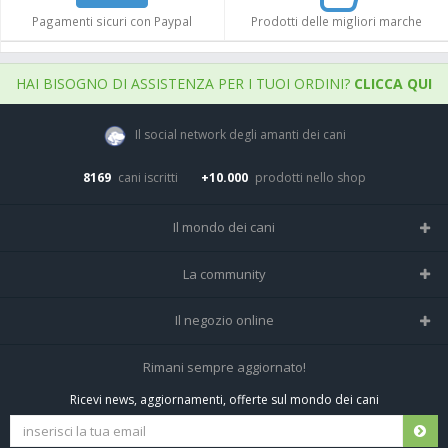
Pagamenti sicuri con Paypal
Prodotti delle migliori marche
HAI BISOGNO DI ASSISTENZA PER I TUOI ORDINI?
CLICCA QUI
Il social network degli amanti dei cani
8169
cani iscritti
+10.000
prodotti nello shop
Il mondo dei cani
Tutte le razze
La community
Il Magazine
Home
Il negozio online
Le domande (Forum)
Iscriviti alla community
Negozio per cani
Rimani sempre aggiornato!
Sostanze Nocive per cani
Tutti i cani iscritti
Ricevi news, aggiornamenti, offerte sul mondo dei cani
Spedizioni e resi
Pagamenti sicuri