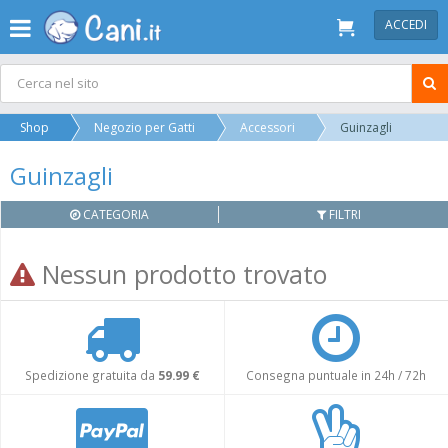
ACCEDI
Shop
Negozio per Gatti
Accessori
Guinzagli
Guinzagli
CATEGORIA
FILTRI
Nessun prodotto trovato
Spedizione gratuita da
59.99 €
Consegna puntuale in 24h / 72h