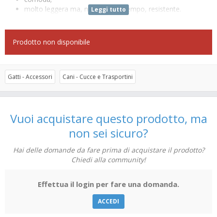
molto leggera ma, nello stesso tempo, resistente.
Leggi tutto
Disponibile in due diverse misure.
Tabella di riferimento
Prodotto non disponibile
Codice
Misure
CW130
140x80 cm
CW131
140x120 cm
Gatti - Accessori
Cani - Cucce e Trasportini
Vuoi acquistare questo prodotto, ma
non sei sicuro?
Hai delle domande da fare prima di acquistare il prodotto?
Chiedi alla community!
Effettua il login per fare una domanda.
ACCEDI