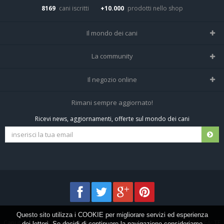
8169
cani iscritti
+10.000
prodotti nello shop
Il mondo dei cani
Tutte le razze
La community
Il Magazine
Home
Il negozio online
Le domande (Forum)
Iscriviti alla community
Negozio per cani
Rimani sempre aggiornato!
Sostanze Nocive per cani
Tutti i cani iscritti
Ricevi news, aggiornamenti, offerte sul mondo dei cani
Spedizioni e resi
Pagamenti sicuri
Termini e condizioni
Questo sito utilizza i COOKIE per migliorare servizi ed esperienza
Cani.it © 2013-2026 •
Privacy
•
Frezza Network S.R.L. P.I. 01821400676 REA: TE
dei lettori. Se decidi di continuare la navigazione consideriamo