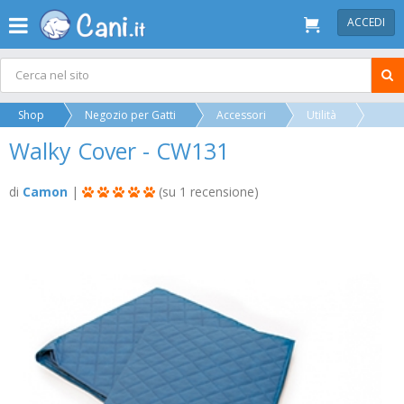
ACCEDI
Shop
Negozio per Gatti
Accessori
Utilità
Walky Cover - CW131
di
Camon
|
(su 1 recensione)