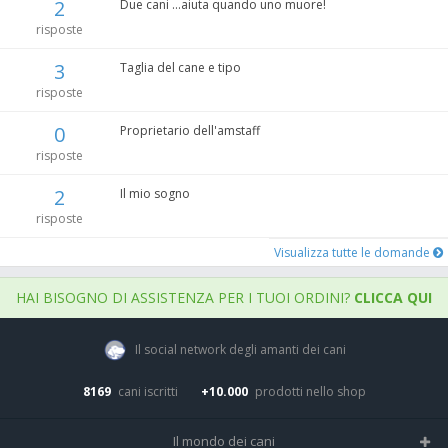
2
Due cani ...aiuta quando uno muore!
risposte
3
Taglia del cane e tipo
risposte
0
Proprietario dell'amstaff
risposte
2
Il mio sogno
risposte
Visualizza tutte le domande
HAI BISOGNO DI ASSISTENZA PER I TUOI ORDINI?
CLICCA QUI
Il social network degli amanti dei cani
8169
cani iscritti
+10.000
prodotti nello shop
Il mondo dei cani