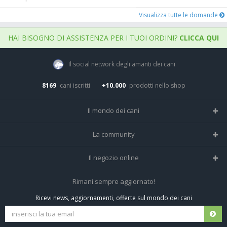
Visualizza tutte le domande
HAI BISOGNO DI ASSISTENZA PER I TUOI ORDINI?
CLICCA QUI
Il social network degli amanti dei cani
8169
cani iscritti
+10.000
prodotti nello shop
Il mondo dei cani
Tutte le razze
La community
Il Magazine
Home
Il negozio online
Le domande (Forum)
Iscriviti alla community
Negozio per cani
Rimani sempre aggiornato!
Sostanze Nocive per cani
Tutti i cani iscritti
Ricevi news, aggiornamenti, offerte sul mondo dei cani
Spedizioni e resi
Pagamenti sicuri