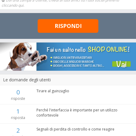
Dai una zampa a Utente, chiedi ai tuoi amici su i tuoi social preferiti
cliccando qui.
RISPONDI
Le domande degli utenti
0
Tirare al guinzaglio
risposte
1
Perché l'interfaccia è importante per un utilizzo
confortevole
risposta
2
Segnali di perdita di controllo e come reagire