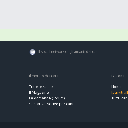
Il social network degli amanti dei cani
Il mondo dei cani
La commu
Tutte le razze
Home
Il Magazine
Iscriviti 
Le domande (Forum)
Tutti i cani
Sostanze Nocive per cani