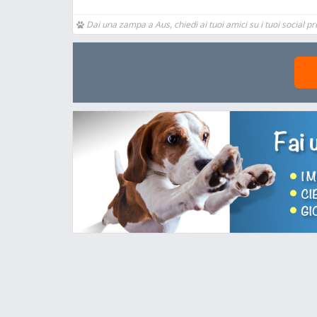
Dai una zampa a Aus, chiedi ai tuoi amici su i tuoi social pre