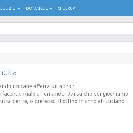
EGOZIO
DOMANDE
CERCA
nofila
do un cane afferra un altro :
tai facendo male a Fernando, dai su che poi giochiamo,
ta per te, o preferisci il ditino in c**o eh Luciano