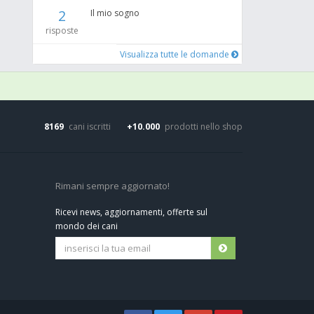
2
Il mio sogno
risposte
Visualizza tutte le domande
8169
cani iscritti
+10.000
prodotti nello shop
Rimani sempre aggiornato!
Ricevi news, aggiornamenti, offerte sul
mondo dei cani