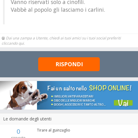
Vanno riservati solo a cinofili.
Vabbè al popolo gli lasciamo i carlini.
Dai una zampa a Utente, chiedi ai tuoi amici su i tuoi social preferiti
cliccando qui.
RISPONDI
Le domande degli utenti
0
Tirare al guinzaglio
risposte