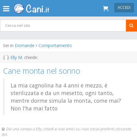
ACCEDI
Sei in
Domande
Comportamento
Elly M.
chiede:
Cane monta nel sonno
La mia cagnolina ha 4 anni e mezzo, è
sterilizzata e da un mesetto, ogni tanto,
mentre dorme simula la monta, come mai?
Non l'ha mai fatto
Dai una zampa a Elly, chiedi ai tuoi amici su i tuoi social preferiti cliccando
qui.