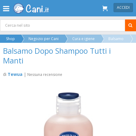
ACCEDI
Shop
Negozio per Cani
Cura e igiene
Balsamo
Balsamo Dopo Shampoo Tutti i
Manti
di
Tewua
|
Nessuna recensione