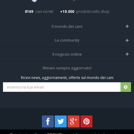
8169
cani iscritti
+10.000
prodotti nello shop
Il mondo dei cani
Tutte le razze
La community
Il Magazine
Home
Il negozio online
Le domande (Forum)
Iscriviti alla community
Negozio per cani
Rimani sempre aggiornato!
Sostanze Nocive per cani
Tutti i cani iscritti
Ricevi news, aggiornamenti, offerte sul mondo dei cani
Spedizioni e resi
Pagamenti sicuri
Termini e condizioni