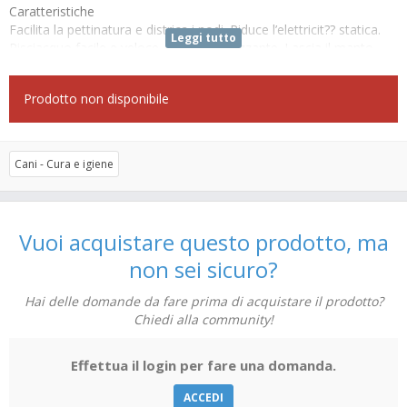
Caratteristiche
Facilita la pettinatura e districa i nodi. Riduce l’elettricit?? statica.
Leggi tutto
Risciacquo facile e veloce. Azione igienizzante. Lascia il manto
delicatamente profumato.
Prodotto non disponibile
Cani - Cura e igiene
Vuoi acquistare questo prodotto, ma
non sei sicuro?
Hai delle domande da fare prima di acquistare il prodotto?
Chiedi alla community!
Effettua il login per fare una domanda.
ACCEDI