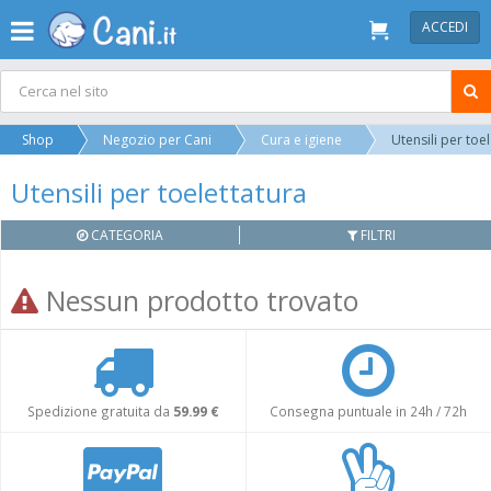
ACCEDI
Shop
Negozio per Cani
Cura e igiene
Utensili per toe
Utensili per toelettatura
CATEGORIA
FILTRI
Nessun prodotto trovato
Spedizione gratuita da
59.99 €
Consegna puntuale in 24h / 72h