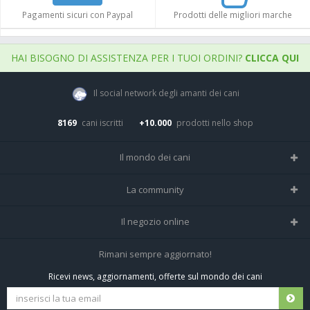
Pagamenti sicuri con Paypal
Prodotti delle migliori marche
HAI BISOGNO DI ASSISTENZA PER I TUOI ORDINI?
CLICCA QUI
Il social network degli amanti dei cani
8169
cani iscritti
+10.000
prodotti nello shop
Il mondo dei cani
Tutte le razze
La community
Il Magazine
Home
Il negozio online
Le domande (Forum)
Iscriviti alla community
Negozio per cani
Rimani sempre aggiornato!
Sostanze Nocive per cani
Tutti i cani iscritti
Ricevi news, aggiornamenti, offerte sul mondo dei cani
Spedizioni e resi
Pagamenti sicuri