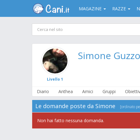
MAGAZINE
RAZZE
N
Simone Guzz
Livello 1
Diario
Anthea
Amici
Gruppi
Obiettiv
Le domande poste da Simone
[ordinato pe
Non hai fatto nessuna domanda.