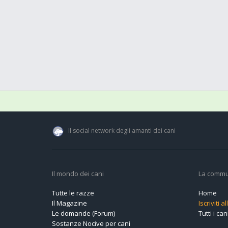
Il social network degli amanti dei cani
Il mondo dei cani
La commu
Tutte le razze
Home
Il Magazine
Iscriviti 
Le domande (Forum)
Tutti i cani
Sostanze Nocive per cani