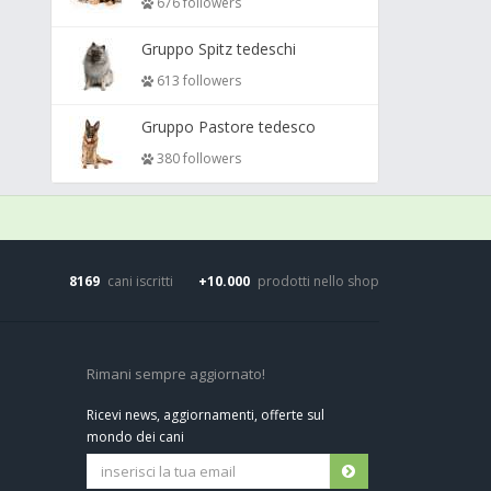
676 followers
Gruppo Spitz tedeschi
613 followers
Gruppo Pastore tedesco
380 followers
8169
cani iscritti
+10.000
prodotti nello shop
Rimani sempre aggiornato!
Ricevi news, aggiornamenti, offerte sul
mondo dei cani