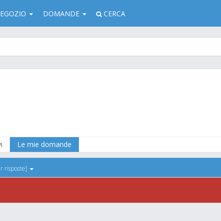
EGOZIO
DOMANDE
CERCA
o
i
Le mie domande
r risposte]