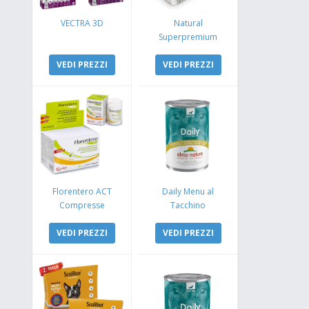
VECTRA 3D
Natural
Superpremium
Monoproteico
VEDI PREZZI
Coniglio e Mela
VEDI PREZZI
Florentero ACT
Daily Menu al
Compresse
Tacchino
VEDI PREZZI
VEDI PREZZI